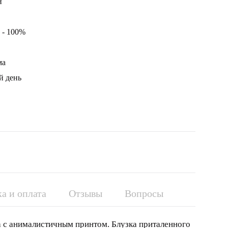
н
 - 100%
ма
й день
а и оплата
Отзывы
Вопросы
а с анималистичным принтом. Блузка приталенного