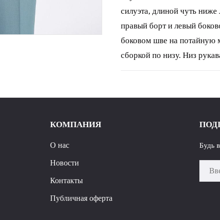
силуэта, длиной чуть ниже 
правый борт и левый боков
боковом шве на потайную 
сборкой по низу. Низ рукав
см, р.50-54 - 53 см. Длина р
КОМПАНИЯ
ПОД
О нас
Будь 
Новости
Контакты
Публичная оферта