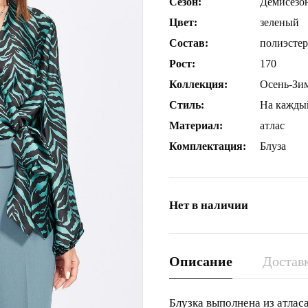
Сезон:
Демисезо
Цвет:
зеленый
Состав:
полиэстер
Рост:
170
Коллекция:
Осень-Зи
Стиль:
На кажды
Материал:
атлас
Комплектация:
Блуза
Нет в наличии
Описание
Доставк
Блузка выполнена из атлас