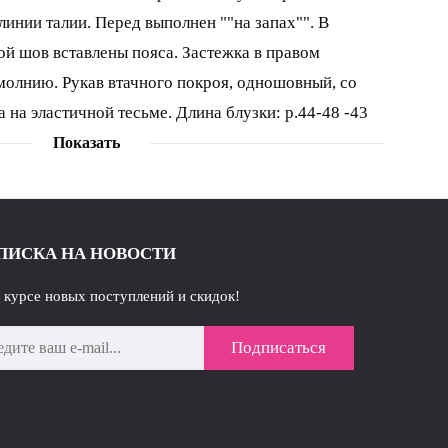
линии талии. Перед выполнен ""на запах"". В
ой шов вставлены пояса. Застежка в правом
молнию. Рукав втачного покроя, одношовный, со
а на эластичной тесьме. Длина блузки: р.44-48 -43
укава: р.44-48 - 61 см, 50-54 - 62 см.
Показать
ПИСКА НА НОВОСТИ
в курсе новых поступлений и скидок!
Подписаться