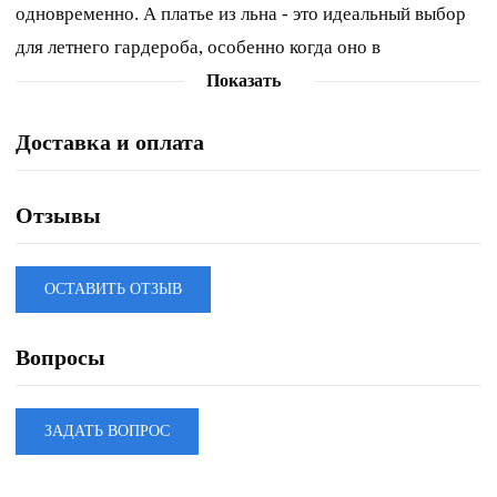
одновременно. А платье из льна - это идеальный выбор
для летнего гардероба, особенно когда оно в
изысканном белом цвете. Свободный упрямлённый
Показать
силуэт, V-образная горловина, слегка заниженная линия
Доставка и оплата
плеча. Лаконичность и неповторимость модели в
оригинальной линии низа: ассиметричной и частично
отлётной. Длина изделия около 110 см.
Отзывы
ОСТАВИТЬ ОТЗЫВ
Вопросы
ЗАДАТЬ ВОПРОС