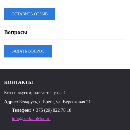
полукольцами. Спинка с талиевыми вытачками. Длина
платья около 110 см.
ОСТАВИТЬ ОТЗЫВ
Вопросы
ЗАДАТЬ ВОПРОС
КОНТАКТЫ
Кто со вкусом, одевается у нас!
Адрес:
Беларусь, г. Брест, ул. Вересковая 21
Телефон:
+ 375 (29) 822 78 18
info@zerkaloMod.ru