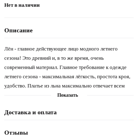
Нет в наличии
Описание
Лён - главное действующее лицо модного летнего
сезона! Это древний и, в то же время, очень
современный материал. Главное требование к одежде
летнего сезона - максимальная лёгкость, простота кроя,
удобство. Платье из льна максимально отвечает всем
этим требованиям! Свободный упрямлённый силуэт,
Показать
заниженная линия плеча с частично цельнокроенной
Доставка и оплата
верхней частью рукава, нагрудная вытачка. Полочка с
отрезным лифом, нижняя часть с цельнокроенным
запахом. Запах фиксируется поясом и патой с
Отзывы