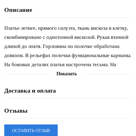
Описание
Платье летнее, прямого силуэта, ткань вискоза в клетку,
скомбинировано с однотонной вискозой. Рукав втачной
длиной до локтя. Горловина по полочке обработана
довязом. В рельефах полочки функциональные карманы.
На боковых деталях платья настрочена тесьма. На
спинке по линии подреза вставлена резинка. Н низу
Показать
среднего шва спинки разрез. На груди и рукаве
Доставка и оплата
декоративные нашивки. Обращаем Ваше внимание, что
цвет на экране может отличаться от реального. Длина
платья по спинке – 122 см, рукава – 31 см. р.58 – ПОГ 61
Отзывы
см, ПОБ 63 см, р.60 – ПОГ 63 см, ПОБ 65 см, р.62 – ПОГ
65 см, ПОБ 67 см.
ОСТАВИТЬ ОТЗЫВ