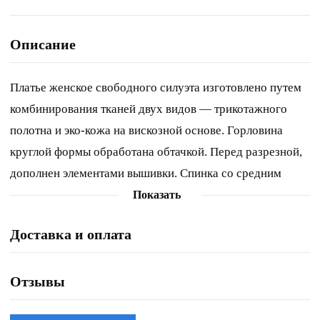
Описание
Платье женское свободного силуэта изготовлено путем
комбинирования тканей двух видов — трикотажного
полотна и эко-кожа на вискозной основе. Горловина
круглой формы обработана обтачкой. Перед разрезной,
дополнен элементами вышивки. Спинка со средним
швом и разрезом. В боковых швах расположены
Показать
карманы. Рукав спущенный, на манжете, длина 7/8.
Доставка и оплата
Обращаем Ваше внимание, что цвет на экране может
отличаться от реального. Длина платья по спинке – 103
см, рукава – 40 см. р.54 – ПОГ 61 см, ПОБ 62 см, р.56 –
Отзывы
ПОГ 63 см, ПОБ 64 см, р.58 – ПОГ 65 см, ПОБ 66 см.