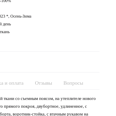
р-100%
023 *, Осень-Зима
й день
ткань
а и оплата
Отзывы
Вопросы
й ткани со съемным поясом, на утеплителе нового
то прямого покроя, двубортное, удлиненное, с
борта, воротник-стойка, с втачным рукавом на