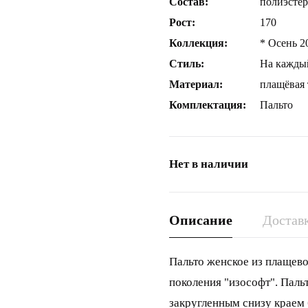
Состав:
полиэсте
Рост:
170
Коллекция:
* Осень 2
Стиль:
На кажды
Материал:
плащёвая 
Комплектация:
Пальто
Нет в наличии
Описание
Доставк
Пальто женское из плащево
поколения "изософт". Паль
закругленным снизу краем 