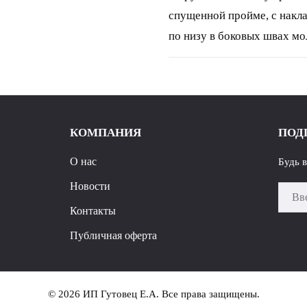
спущенной пройме, с накла
по низу в боковых швах мо
при температуре -10 и до 
(46):61см (48):63см (50):
(44):61см (46):63см (48):6
123см Длина рукава 60см
КОМПАНИЯ
ПОД
О нас
Будь 
Новости
Контакты
Публичная оферта
© 2026 ИП Гутовец Е.А. Все права защищены.