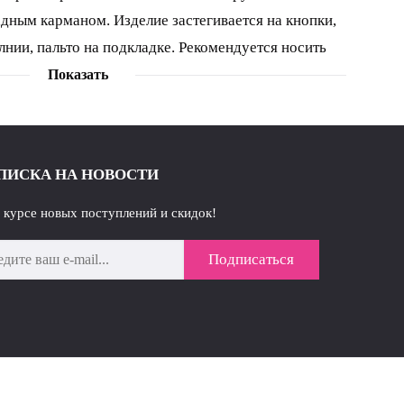
дным карманом. Изделие застегивается на кнопки,
лнии, пальто на подкладке. Рекомендуется носить
-20 градусов. Ширина по линии груди (44):59см
Показать
65см (52):67см (54):69см Ширина по линии бедер
5см (50):67см (52):69см (54):71см Длина изделия
ПИСКА НА НОВОСТИ
в курсе новых поступлений и скидок!
Подписаться