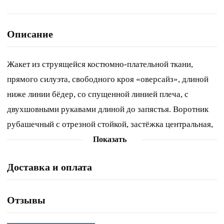
Описание
Жакет из струящейся костюмно-плательной ткани,
прямого силуэта, свободного кроя «оверсайз», длиной
ниже линии бёдер, со спущенной линией плеча, с
двухшовными рукавами длиной до запястья. Воротник
рубашечный с отрезной стойкой, застёжка центральная,
на петли и пуговицы на цельнокроёной планке. Спинка с
Показать
отрезной кокеткой. На уровне талии, с изнаночной
Доставка и оплата
стороны настрочена кулиса, с лицевой стороны, не
доходя до планки переда, расположены люверсы, через
которые втянут шнур из основной ткани. Верхний шов
Отзывы
рукавов с разрезом «щель» в нижней части, подгибка