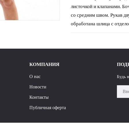
листочкой и клапанами. Бо
со средним швом. Рукав дв
обработана шлица с отдел
пиджачного типа. Жакет на 
см Размеры 42 44 46 48 50 
обхват талии 100 104 108 1
120 124 обхват рукава 34 3
КОМПАНИЯ
ПОД
О нас
Будь 
Новости
Контакты
Публичная оферта