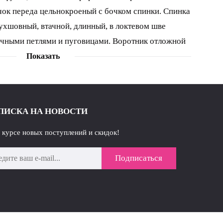
чок переда цельнокроеный с бочком спинки. Спинка
ухшовный, втачной, длинный, в локтевом шве
очными петлями и пуговицами. Воротник отложной
подкладке. длина изделия - 75 см длина рукава - 60
Показать
52 54 обхват груди 102 106 110 114 118 122 126
12 116 120 124 обхват бедер 100 104 108 112 116
6 38 40 42 44 46
ПИСКА НА НОВОСТИ
в курсе новых поступлений и скидок!
Подписаться