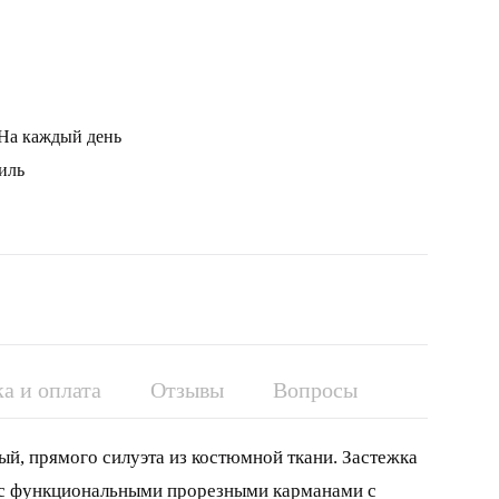
 На каждый день
тиль
а и оплата
Отзывы
Вопросы
й, прямого силуэта из костюмной ткани. Застежка
д с функциональными прорезными карманами с