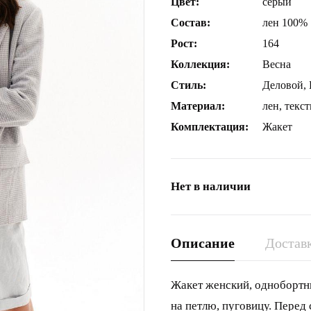
Цвет:
серый
Состав:
лен 100%
Рост:
164
Коллекция:
Весна
Стиль:
Деловой,
Материал:
лен, текс
Комплектация:
Жакет
Нет в наличии
Описание
Доставк
Жакет женский, однобортны
на петлю, пуговицу. Пере